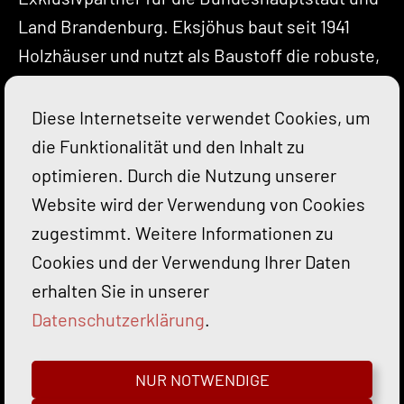
Land Brandenburg. Eksjöhus baut seit 1941
Holzhäuser und nutzt als Baustoff die robuste,
kammergetrocknete skandinavische Fichte.
Seit 1961 liefert der bekannte schwedische
Diese Internetseite verwendet Cookies, um
Haushersteller schwedische Holzhäuser nach
die Funktionalität und den Inhalt zu
Deutschland.
optimieren. Durch die Nutzung unserer
Website wird der Verwendung von Cookies
zugestimmt. Weitere Informationen zu
Cookies und der Verwendung Ihrer Daten
FHB Fläming Haus Bau GmbH
Glauer
erhalten Sie in unserer
Bergstraße 3,14959 Trebbin OT Glau
│
✆
+49
Datenschutzerklärung
.
33731 - 321817
│ ✉
info@flaeminghausbau.de
NUR NOTWENDIGE